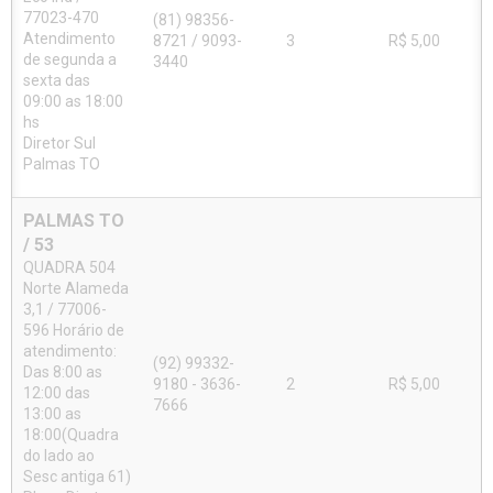
77023-470
(81) 98356-
Atendimento
8721 / 9093-
3
R$ 5,00
de segunda a
3440
sexta das
09:00 as 18:00
hs
Diretor Sul
Palmas TO
PALMAS TO
/ 53
QUADRA 504
Norte Alameda
3,1 / 77006-
596 Horário de
atendimento:
(92) 99332-
Das 8:00 as
9180 - 3636-
2
R$ 5,00
12:00 das
7666
13:00 as
18:00(Quadra
do lado ao
Sesc antiga 61)