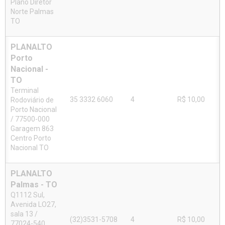
Plano Diretor
Norte Palmas
TO
PLANALTO
Porto
Nacional -
TO
Terminal
35 3332 6060
4
R$ 10,00
Rodoviário de
Porto Nacional
/ 77500-000
Garagem 863
Centro Porto
Nacional TO
PLANALTO
Palmas - TO
Q1112 Sul,
Avenida LO27,
sala 13 /
(32)3531-5708
4
R$ 10,00
77024-540