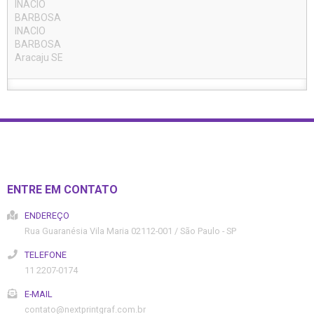
INACIO
BARBOSA
INACIO
BARBOSA
Aracaju SE
ENTRE EM CONTATO
ENDEREÇO
Rua Guaranésia
Vila Maria
02112-001
/
São Paulo
- SP
TELEFONE
11 2207-0174
E-MAIL
contato@nextprintgraf.com.br