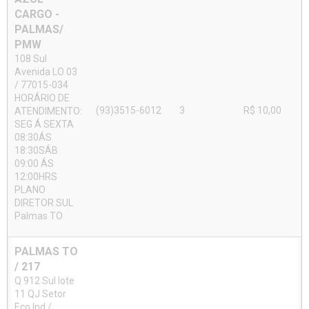
CARGO -
PALMAS/
PMW
108 Sul
Avenida LO 03
/ 77015-034
HORÁRIO DE
(93)3515-6012
3
R$ 10,00
ATENDIMENTO:
SEG Á SEXTA
08:30ÁS
18:30SÁB
09:00 ÁS
12:00HRS
PLANO
DIRETOR SUL
Palmas TO
PALMAS TO
/ 217
Q 912 Sul lote
11 QJ Setor
Eco Ind /