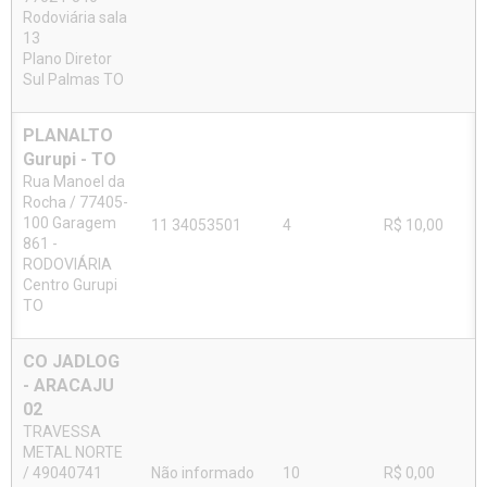
Rodoviária sala
13
Plano Diretor
Sul Palmas TO
PLANALTO
Gurupi - TO
Rua Manoel da
Rocha / 77405-
100 Garagem
11 34053501
4
R$ 10,00
861 -
RODOVIÁRIA
Centro Gurupi
TO
CO JADLOG
- ARACAJU
02
TRAVESSA
METAL NORTE
/ 49040741
Não informado
10
R$ 0,00