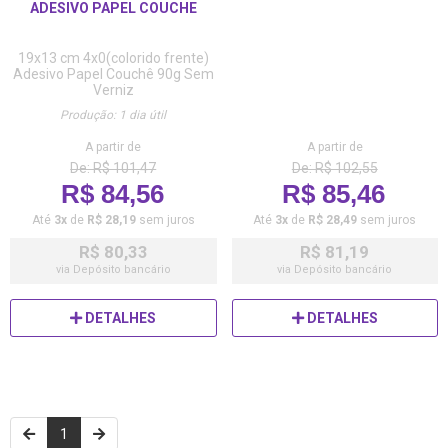
ADESIVO PAPEL COUCHE
19x13 cm
4x0(colorido frente)
Adesivo Papel Couchê 90g
Sem
Verniz
Produção: 1 dia útil
A partir de
A partir de
De: R$ 101,47
De: R$ 102,55
R$ 84,56
R$ 85,46
Até
3x
de
R$ 28,19
sem juros
Até
3x
de
R$ 28,49
sem juros
R$ 80,33
R$ 81,19
via Depósito bancário
via Depósito bancário
DETALHES
DETALHES
1