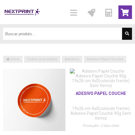
Início
Todos os produtos
Adesivos
Adesivo Papel Couche
ADESIVO PAPEL COUCHE
19x26 cm
4x0(colorido frente)
Adesivo Papel Couchê 90g
Sem
Verniz
Produção: 2 dias úteis