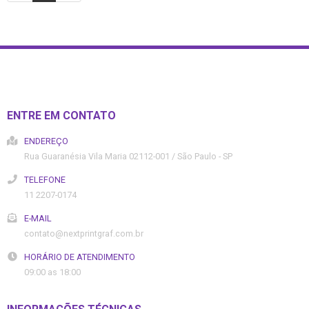
ENTRE EM CONTATO
ENDEREÇO
Rua Guaranésia
Vila Maria
02112-001
/
São Paulo
- SP
TELEFONE
11 2207-0174
E-MAIL
contato@nextprintgraf.com.br
HORÁRIO DE ATENDIMENTO
09:00 as 18:00