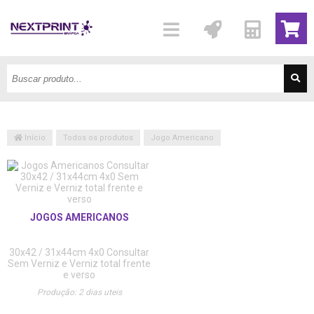
Início
Todos os produtos
Jogo Americano
JOGOS AMERICANOS
30x42 / 31x44cm
4x0
Consultar
Sem Verniz e Verniz total frente
e verso
Produção: 2 dias uteis