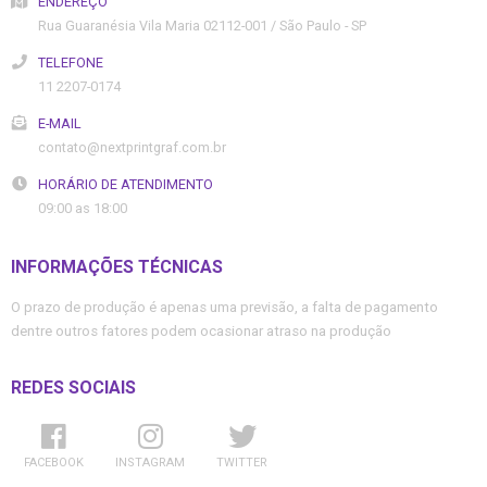
ENDEREÇO
Rua Guaranésia
Vila Maria
02112-001
/
São Paulo
- SP
TELEFONE
11 2207-0174
E-MAIL
contato@nextprintgraf.com.br
HORÁRIO DE ATENDIMENTO
09:00 as 18:00
INFORMAÇÕES TÉCNICAS
O prazo de produção é apenas uma previsão, a falta de pagamento
dentre outros fatores podem ocasionar atraso na produção
REDES SOCIAIS
FACEBOOK
INSTAGRAM
TWITTER